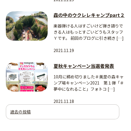
森の中のウクレレキャンプpart２
楽器弾ける人はすごいけど弾き語りで
きる人はもっとすごいどうもスタッフ
Ｙです。 前回のブログに引き続き […]
2021.11.19
夏秋キャンペーン当選者発表
10月に締め切りました＃美里の森キャ
ンプ場キャンペーン2021 第１弾「＃
夢中になれること」フォトコ […]
2021.11.18
投
過去の投稿
稿