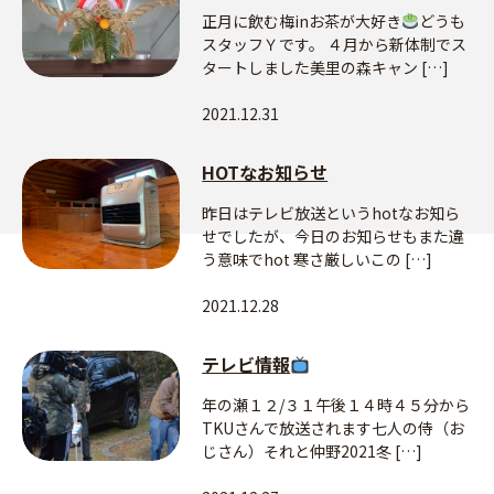
正月に飲む梅inお茶が大好き
どうも
スタッフＹです。 ４月から新体制でス
タートしました美里の森キャン […]
2021.12.31
HOTなお知らせ
昨日はテレビ放送というhotなお知ら
せでしたが、今日のお知らせもまた違
う意味でhot 寒さ厳しいこの […]
2021.12.28
テレビ情報
年の瀬１２/３１午後１４時４５分から
TKUさんで放送されます七人の侍（お
じさん）それと仲野2021冬 […]