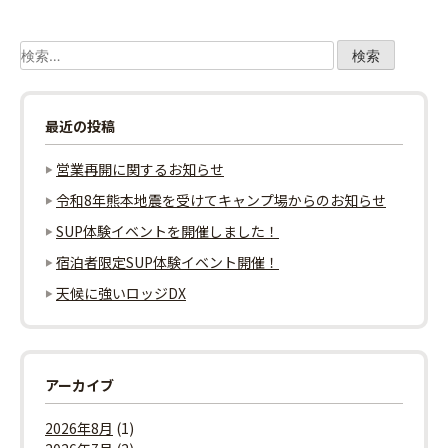
ナ
ビ
検
索:
ゲ
最近の投稿
ー
営業再開に関するお知らせ
シ
令和8年熊本地震を受けてキャンプ場からのお知らせ
ョ
SUP体験イベントを開催しました！
ン
宿泊者限定SUP体験イベント開催！
天候に強いロッジDX
アーカイブ
2026年8月
(1)