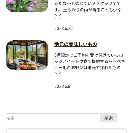
雨だな～と感じているスタッフＹで
す。 土砂降りの雨が降ることも少な
[…]
2023.6.22
地元の美味しいもの
6月限定でご予約を受け付けているロ
ッジスイート夕食で提供するバーベキ
ュー用のお野菜は地元で採れたもの
[…]
2023.6.8
検
索: