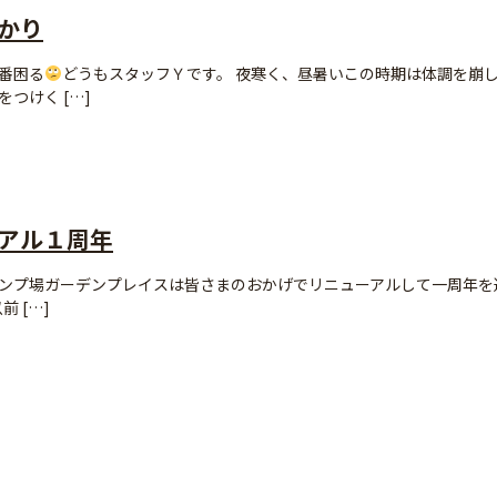
かり
番困る
どうもスタッフＹです。 夜寒く、昼暑いこの時期は体調を崩
つけく […]
アル１周年
ンプ場ガーデンプレイスは皆さまのおかげでリニューアルして一周年を
以前 […]