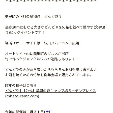
＊＊＊＊＊＊＊＊＊＊＊＊＊＊＊＊＊＊＊＊＊＊＊＊＊＊
美里町の正月の風物詩、どんど祭り
高さ20mにもなる大きなどんどやを何基も並べて燃やす(文字通
り)ビッグイベントです！
場所はオートサイト横・緑川ダムイベント広場
オートサイト内に美里町のグルメが出店
竹で作ったジャングルジムや迷路もあります！
どんどやの火が落ち着いたらもちろんお餅も焼けますよ♪
お餅を焼くための竹竿も例年会場で販売されています。
昨年の様子はこちら
どんどや | 【公式】美里の森キャンプ場ガーデンプレイス
(misato-camp.com)
今年の開催は
１月２１日(
土
)！