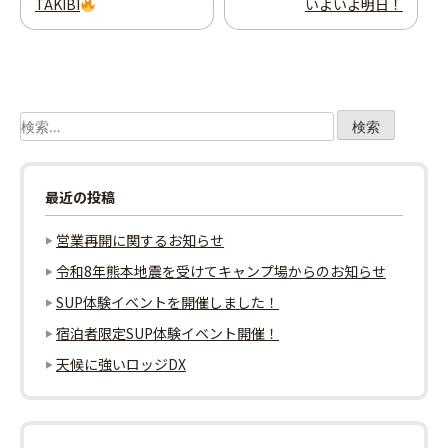
TAKIBI
いよいよ明日！
稿
ナ
ビ
検
ゲ
索:
ー
最近の投稿
シ
営業再開に関するお知らせ
ョ
令和8年熊本地震を受けてキャンプ場からのお知らせ
SUP体験イベントを開催しました！
ン
宿泊者限定SUP体験イベント開催！
天候に強いロッジDX