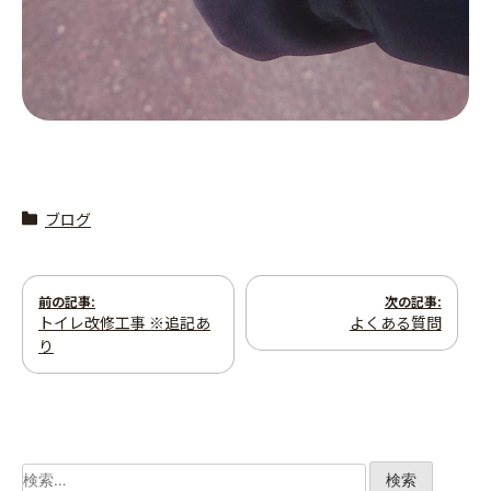
ブログ
投
前の記事:
次の記事:
トイレ改修工事 ※追記あ
よくある質問
稿
り
ナ
ビ
ゲ
検