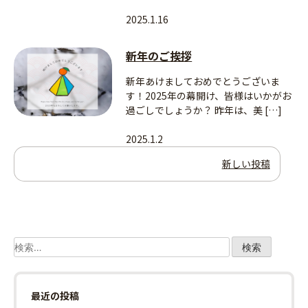
2025.1.16
新年のご挨拶
新年あけましておめでとうございま
す！2025年の幕開け、皆様はいかがお
過ごしでしょうか？ 昨年は、美 […]
2025.1.2
投
新しい投稿
稿
ナ
ビ
検
索:
ゲ
最近の投稿
ー