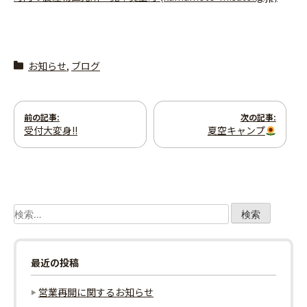
お知らせ
,
ブログ
投
前の記事:
次の記事:
受付大変身!!
夏空キャンプ
稿
ナ
ビ
検
ゲ
索:
ー
最近の投稿
シ
営業再開に関するお知らせ