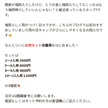
関東が梅雨入りしたけど、とうの昔に梅雨入りしてたこっちはも
う梅雨明けしていいんじゃない？と最近思っているスタッフYで
す。
梅雨らしく雨がつづく日々ですが、こちらのブログで以前おすす
めしていました雨の日キャンプがさらにしやすくなるお知らせで
す
なんとついに
お肉セット
の販売
をはじめました！
セットは
2～3人用 3600円
5～6人用 6000円
8～9人用 9600円
10～12人用 12000円
の4種類
注文は
2日前まで
にお願いします。
電話もしくはネット予約の方は要望欄にご記入ください。