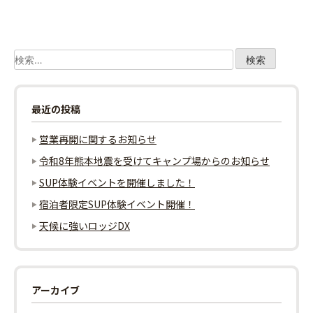
ナ
ビ
検
ゲ
索:
ー
最近の投稿
シ
営業再開に関するお知らせ
ョ
令和8年熊本地震を受けてキャンプ場からのお知らせ
SUP体験イベントを開催しました！
ン
宿泊者限定SUP体験イベント開催！
天候に強いロッジDX
アーカイブ