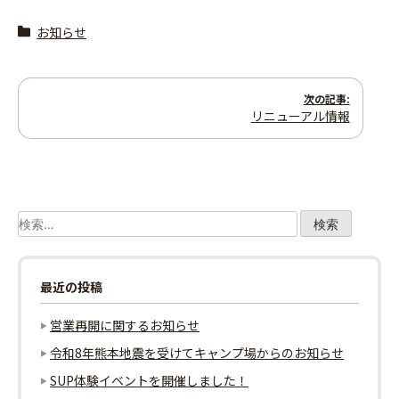
お知らせ
投
次の記事:
リニューアル情報
稿
ナ
ビ
検
ゲ
索:
ー
最近の投稿
シ
営業再開に関するお知らせ
ョ
令和8年熊本地震を受けてキャンプ場からのお知らせ
SUP体験イベントを開催しました！
ン