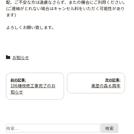
配、ご不安な方は遠慮なさらず、またの機会にご利用ください。
(ご連絡がとれない場合はキャンセル料をいただく可能性があり
ます)
よろしくお願い致します。
お知らせ
投
前の記事:
次の記事:
106棟改修工事完了のお
美里の森６周年
稿
知らせ
ナ
ビ
ゲ
検
索: