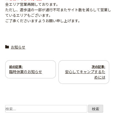
全エリア営業再開しております。
ただし、遊歩道の一部が通行不可またサイト数を減らして営業し
ているエリアもございます。
ご了承くださいますようお願い申し上げます。
お知らせ
投
前の記事:
次の記事:
臨時休業のお知らせ
安心してキャンプするた
稿
めには
ナ
ビ
ゲ
検
索: