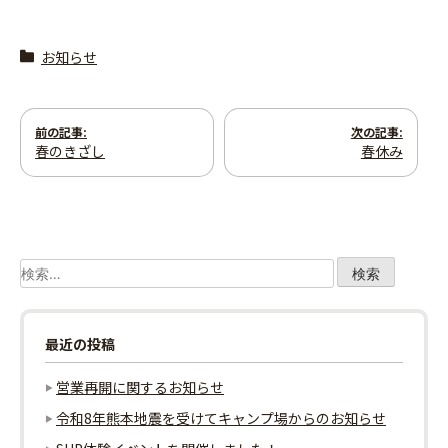
お知らせ
投
前の記事:
次の記事:
春のきざし
春休み
稿
ナ
ビ
検
ゲ
索:
ー
最近の投稿
シ
営業再開に関するお知らせ
ョ
令和8年熊本地震を受けてキャンプ場からのお知らせ