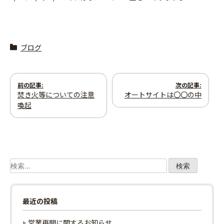
ブログ
投
前の記事:
次の記事:
焚き火等についての注意
オートサイトは〇〇の中
稿
喚起
ナ
ビ
ゲ
検
索:
ー
最近の投稿
シ
営業再開に関するお知らせ