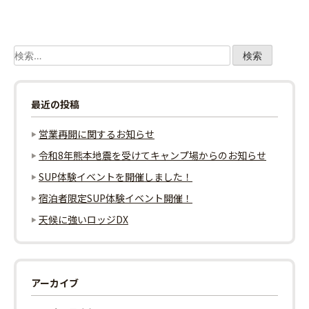
ビ
ゲ
検
索:
ー
最近の投稿
シ
営業再開に関するお知らせ
ョ
令和8年熊本地震を受けてキャンプ場からのお知らせ
ン
SUP体験イベントを開催しました！
宿泊者限定SUP体験イベント開催！
天候に強いロッジDX
アーカイブ