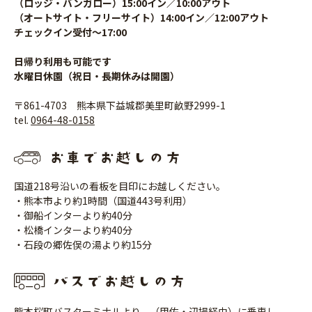
（ロッジ・バンガロー）15:00イン／10:00アウト
（オートサイト・フリーサイト）14:00イン／12:00アウト
チェックイン受付〜17:00
日帰り利用も可能です
水曜日休園（祝日・長期休みは開園）
〒861-4703 熊本県下益城郡美里町畝野2999-1
tel.
0964-48-0158
国道218号沿いの看板を目印にお越しください。
・熊本市より約1時間（国道443号利用）
・御船インターより約40分
・松橋インターより約40分
・石段の郷佐俣の湯より約15分
熊本桜町バスターミナルより、（甲佐・辺場経由）に乗車し