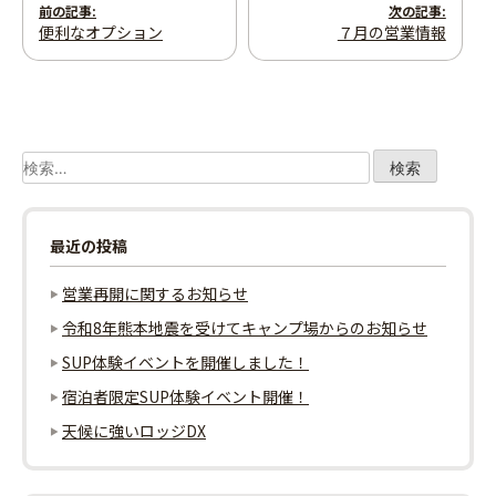
投
前の記事:
次の記事:
便利なオプション
７月の営業情報
稿
ナ
ビ
検
ゲ
索:
ー
最近の投稿
シ
営業再開に関するお知らせ
ョ
令和8年熊本地震を受けてキャンプ場からのお知らせ
SUP体験イベントを開催しました！
ン
宿泊者限定SUP体験イベント開催！
天候に強いロッジDX