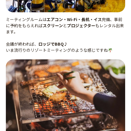
ミーティングルームは
エアコン・Wi-Fi・長机・イス
完備、事前
に予約をもらえれば
スクリーン
と
プロジェクター
もレンタル出来
ます。
会議が終われば、
ロッジでBBQ♪
いま流行りのリゾートミーティングのような感じですね