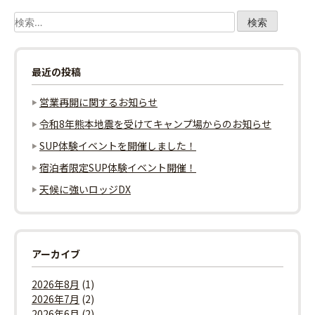
ゲ
検
索:
ー
最近の投稿
シ
営業再開に関するお知らせ
ョ
令和8年熊本地震を受けてキャンプ場からのお知らせ
ン
SUP体験イベントを開催しました！
宿泊者限定SUP体験イベント開催！
天候に強いロッジDX
アーカイブ
2026年8月
(1)
2026年7月
(2)
2026年6月
(2)