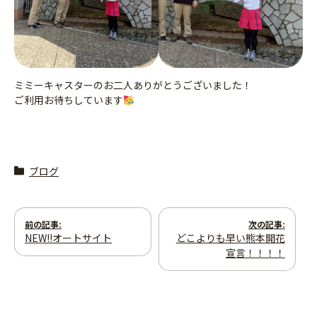
ミミーキャスターのお二人ありがとうございました！
ご利用お待ちしています
ブログ
投
前の記事:
次の記事:
NEW!!オートサイト
どこよりも早い熊本開花
稿
宣言！！！！
ナ
ビ