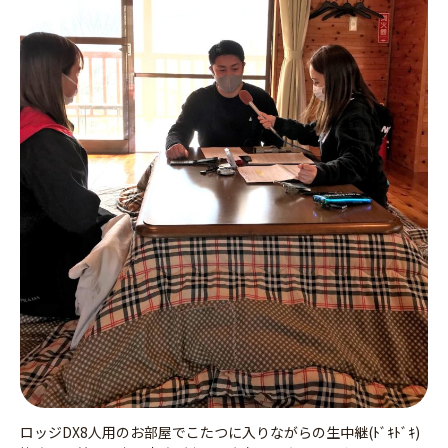
ロッジDX8人用のお部屋でこたつに入りながらの生中継(ﾄﾞｷﾄﾞｷ)