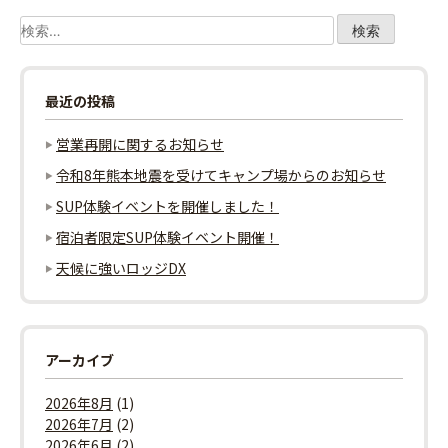
ビ
検
ゲ
索:
ー
最近の投稿
シ
営業再開に関するお知らせ
ョ
令和8年熊本地震を受けてキャンプ場からのお知らせ
SUP体験イベントを開催しました！
ン
宿泊者限定SUP体験イベント開催！
天候に強いロッジDX
アーカイブ
2026年8月
(1)
2026年7月
(2)
2026年6月
(2)